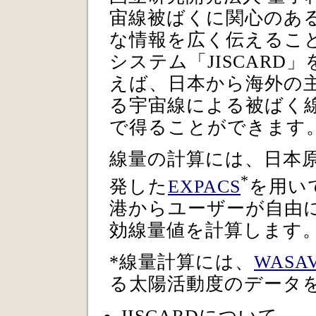
宙線被ばくに関心のあ
な情報を広く伝えるこ
システム「JISCARD」
えば、日本
から海外の
る宇宙線による被ばく
で得ることができます
線量の計算には、日本原子
*
発した
EXPACS
を用いて
港からユーザーが自由
効線量値を計算します
*線量計算には、
WASAV
る太陽活動度のデータ