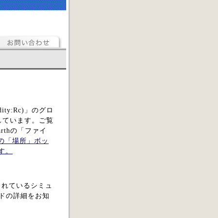
ty:Rc)」のグロ
提供しています。ご覧
rthの「ファイ
rthの「場所」ボッ
す。
られているシミュ
ードの詳細をお知